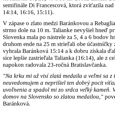
semifinále Di Francescová, ktorá zvíťazila nad
14:14, 16:16, 15:11).
V zápase o zlato medzi Baránkovou a Rebagliat
strmo dole na 10 m. Talianke nevyšiel hneď pr
Slovenka mala po nástrele za 5, 4 a 6 bodov 
druhom ende na 25 m strieľali obe účastníčky 
vyhrala Baránková 15:14 a k dobru získala ďa
síce lepšie zastrieľala Talianka (16:14), ale z 
napokon radovala 23-ročná Bratislavčanka.
"Na krku mi už visí zlatá medaila a veľmi sa z t
neuvedomujem a neprišiel ten dobrý pocit víťaz
uvoľnenia a spadol mi zo srdca veľký kameň. V
domov na Slovensko so zlatou medailou,"
pove
Baránková.