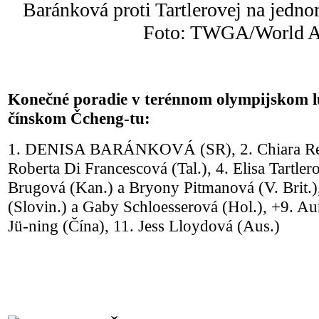
Baránková proti Tartlerovej na jedno
Foto: TWGA/World A
Konečné poradie v terénnom olympijskom l
čínskom Čcheng-tu:
1. DENISA BARÁNKOVÁ (SR), 2. Chiara Rebag
Roberta Di Francescová (Tal.), 4. Elisa Tartle
Brugová (Kan.) a Bryony Pitmanová (V. Brit.)
(Slovin.) a Gaby Schloesserová (Hol.), +9. Aur
Jü-ning (Čína), 11. Jess Lloydová (Aus.)