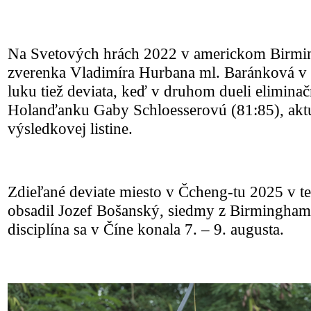
Na Svetových hrách 2022 v americkom Birmi
zverenka Vladimíra Hurbana ml. Baránková v
luku tiež deviata, keď v druhom dueli eliminačn
Holanďanku Gaby Schloesserovú (81:85), akt
výsledkovej listine.
Zdieľané deviate miesto v Čcheng-tu 2025 v 
obsadil Jozef Bošanský, siedmy z Birminghamu
disciplína sa v Číne konala 7. – 9. augusta.