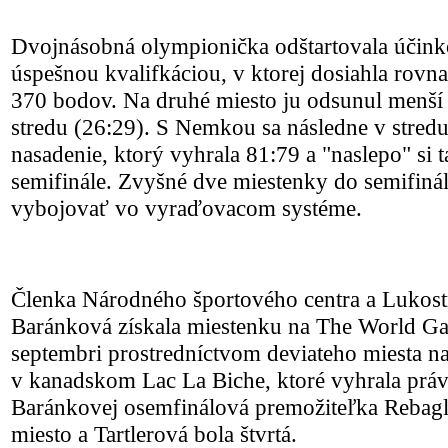
Dvojnásobná olympionička odštartovala účink
úspešnou kvalifkáciou, v ktorej dosiahla rovn
370 bodov. Na druhé miesto ju odsunul menší 
stredu (26:29). S Nemkou sa následne v stredu 
nasadenie, ktorý vyhrala 81:79 a "naslepo" si 
semifinále. Zvyšné dve miestenky do semifinál
vybojovať vo vyraďovacom systéme.
Členka Národného športového centra a Lukostr
Baránková získala miestenku na The World G
septembri prostredníctvom deviateho miesta na
v kanadskom Lac La Biche, ktoré vyhrala práv
Baránkovej osemfinálová premožiteľka Rebaglia
miesto a Tartlerová bola štvrtá.