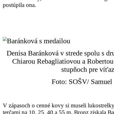
postúpila ona.
Denisa Baránková v strede spolu s dr
Chiarou Rebagliatiovou a Robertou
stupňoch pre víťaz
Foto: SOŠV/ Samuel 
V zápasoch o cenné kovy si museli lukostrelky
terčami na 10, 25, 40 a 55 m. Bronz získala B