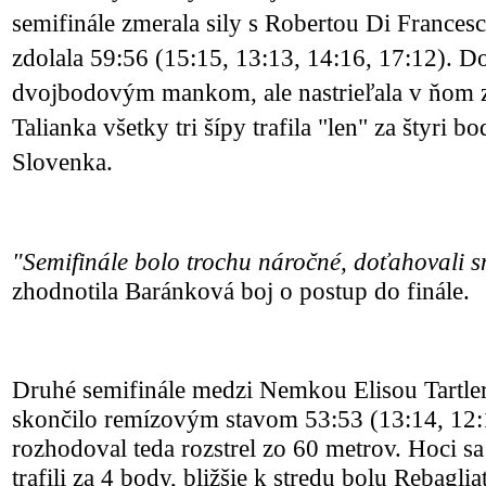
semifinále zmerala sily s Robertou Di Frances
zdolala 59:56 (15:15, 13:13, 14:16, 17:12). D
dvojbodovým mankom, ale nastrieľala v ňom 
Talianka všetky tri šípy trafila "len" za štyri bo
Slovenka.
"Semifinále bolo trochu náročné, doťahovali s
zhodnotila Baránková boj o postup do finále.
Druhé semifinále medzi Nemkou Elisou Tartle
skončilo remízovým stavom 53:53 (13:14, 12:1
rozhodoval teda rozstrel zo 60 metrov. Hoci s
trafili za 4 body, bližšie k stredu bolu Rebaglia