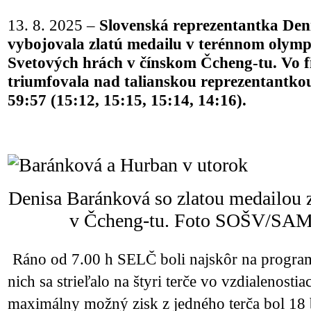
13. 8. 2025 –
Slovenská reprezentantka Den
vybojovala zlatú medailu v terénnom olym
Svetových hrách v čínskom Čcheng-tu. Vo fin
triumfovala nad talianskou reprezentantko
59:57 (15:12, 15:15, 15:14, 14:16).
Denisa Baránková so zlatou medailou 
v Čcheng-tu. Foto SOŠV/S
Ráno od 7.00 h SELČ boli najskôr na program
nich sa strieľalo na štyri terče vo vzdialenosti
maximálny možný zisk z jedného terča bol 18 