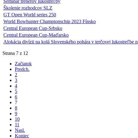
Seminár trénerov lukostreľby
Školenie rozhodcov SLZ
GT Open World series 250
World Bowhunter Championschip 2023 Fínsko
Central European Cup-Srbsko
Central European Cup-Maďarsko
Alokácia divízii na kolá Slovenského pohára v terčovej lukostreľbe 
Strana 7 z 12
Začiatok
Predch.
2
3
4
5
6
7
8
9
10
11
Nasl.
Koniec