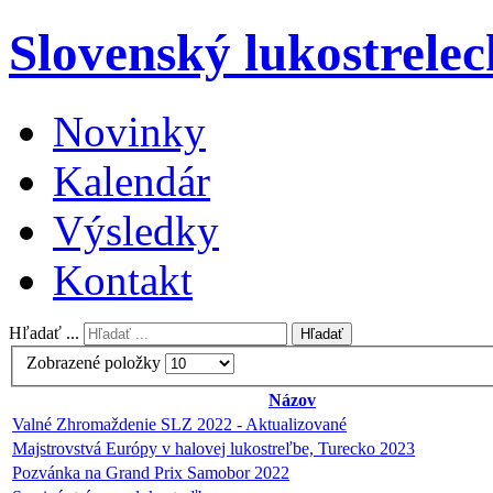
Slovenský lukostrelec
Novinky
Kalendár
Výsledky
Kontakt
Hľadať ...
Hľadať
Zobrazené položky
Názov
Valné Zhromaždenie SLZ 2022 - Aktualizované
Majstrovstvá Európy v halovej lukostreľbe, Turecko 2023
Pozvánka na Grand Prix Samobor 2022